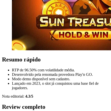
Resumo rápido
RTP de 96.50% com volatilidade média.
Desenvolvido pela renomada provedora Play'n GO.
Modo demo disponível sem cadastro.
Lançado em 2023, o slot já conquistou uma base fiel de
jogadores.
Nota editorial:
4.3/5
Review completo