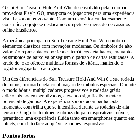
O slot Sun Treasure Hold And Win, desenvolvido pela renomada
provedora Play'n GO, transporta os jogadores para uma experiência
visual e sonora envolvente. Com uma temática cuidadosamente
construída, o jogo se destaca no competitivo mercado de cassinos
online brasileiros.
A mecânica principal do Sun Treasure Hold And Win combina
elementos clássicos com inovações modernas. Os símbolos de alto
valor são representados por ícones temáticos detalhados, enquanto
os símbolos de baixo valor seguem o padrão de cartas estilizadas. A
grade de jogo oferece múltiplas formas de vitória, mantendo o
jogador engajado a cada giro.
Um dos diferenciais do Sun Treasure Hold And Win é a sua rodada
de bônus, acionada pela combinação de símbolos especiais. Durante
o modo bônus, multiplicadores progressivos e rodadas grátis
adicionais podem ser ativados, elevando significativamente o
potencial de ganhos. A experiência sonora acompanha cada
momento, com trilha que se intensifica durante as rodadas de alta
tensão. O jogo foi totalmente otimizado para dispositivos móveis,
garantindo uma experiência fluida tanto em smartphones quanto em
tablets, com interface adaptável e toques responsivos.
Pontos fortes